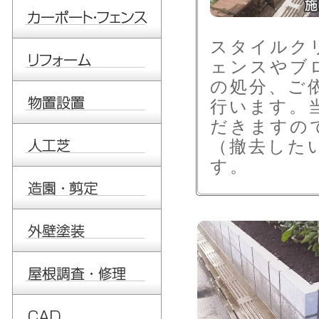
スタイルク
ェンスやブ
の処分、ご
行います。
だきますの
（撤去した
す。