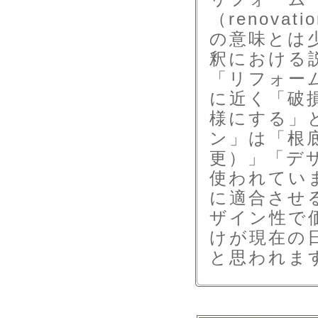
（renov
の意味とは
釈における
「リフォーム
に近く「破
様にする」
ン」は「根
更）」「デ
使われてい
に適合させ
ザイン性で
けが現在の
と思われま